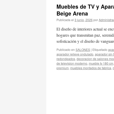
Muebles de TV y Apar
Beige Arena
Publicada el
3 junio, 2026
por
Administra
El diseño de interiores actual se e
hogares que transmitan paz, serenida
sofisticación y el diseño de vanguar
Publicado en
SALONES
|
Etiquetado
apa
aparador relieve ondulado
,
aparador sin 
redondeados
,
decoracion de salones mo
de television moderno
,
mueble tv 180 cm
premium
,
muebles montados de fabrica
,