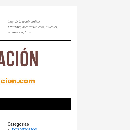
blog de la tienda online
artesaniaydecoracion.com, muebles,
decoracion, forja
Categorías
DORMITORIOS