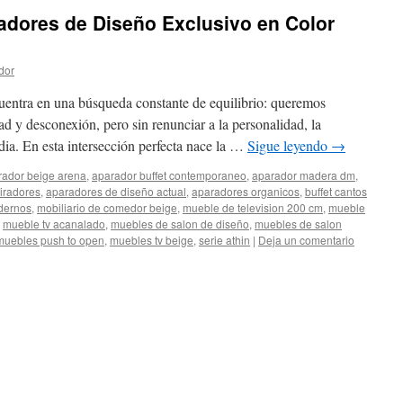
adores de Diseño Exclusivo en Color
dor
ncuentra en una búsqueda constante de equilibrio: queremos
d y desconexión, pero sin renunciar a la personalidad, la
dia. En esta intersección perfecta nace la …
Sigue leyendo
→
rador beige arena
,
aparador buffet contemporaneo
,
aparador madera dm
,
tiradores
,
aparadores de diseño actual
,
aparadores organicos
,
buffet cantos
dernos
,
mobiliario de comedor beige
,
mueble de television 200 cm
,
mueble
,
mueble tv acanalado
,
muebles de salon de diseño
,
muebles de salon
muebles push to open
,
muebles tv beige
,
serie athin
|
Deja un comentario