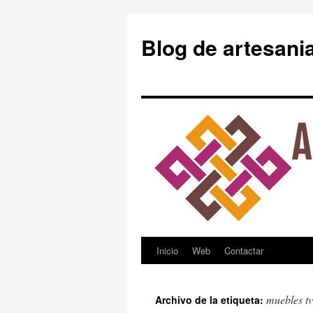
Blog de artesani
Inicio
Web
Contactar
Saltar
al
muebles tv
Archivo de la etiqueta:
contenido