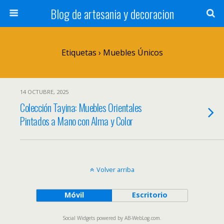
Blog de artesania y decoracion
Etiquetas › Muebles Únicos
14 OCTUBRE, 2025
Colección Tayina: Muebles Orientales
Pintados a Mano con Alma y Color
Volver arriba
Móvil
Escritorio
Social Widgets
powered by
AB-WebLog.com
.