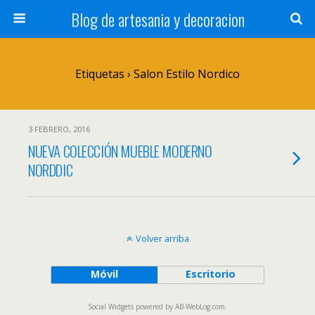
Blog de artesania y decoracion
Etiquetas › Salon Estilo Nordico
3 FEBRERO, 2016
NUEVA COLECCIÓN MUEBLE MODERNO
NORDDIC
Volver arriba
Móvil
Escritorio
Social Widgets
powered by
AB-WebLog.com
.