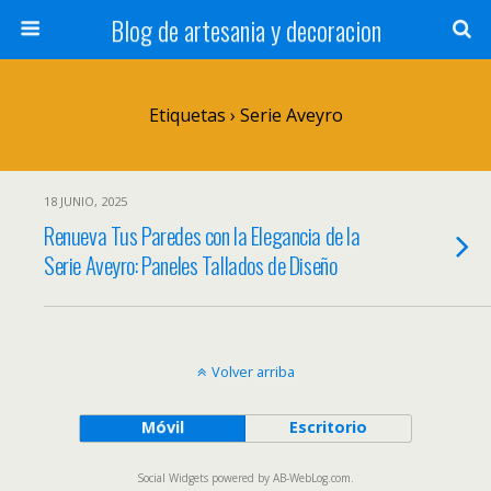
Blog de artesania y decoracion
Etiquetas › Serie Aveyro
18 JUNIO, 2025
Renueva Tus Paredes con la Elegancia de la
Serie Aveyro: Paneles Tallados de Diseño
Volver arriba
Móvil
Escritorio
Social Widgets
powered by
AB-WebLog.com
.