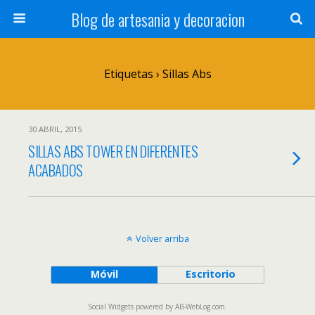
Blog de artesania y decoracion
Etiquetas › Sillas Abs
30 ABRIL, 2015
SILLAS ABS TOWER EN DIFERENTES
ACABADOS
Volver arriba
Móvil
Escritorio
Social Widgets
powered by
AB-WebLog.com
.