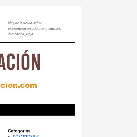
blog de la tienda online
artesaniaydecoracion.com, muebles,
decoracion, forja
Categorías
DORMITORIOS