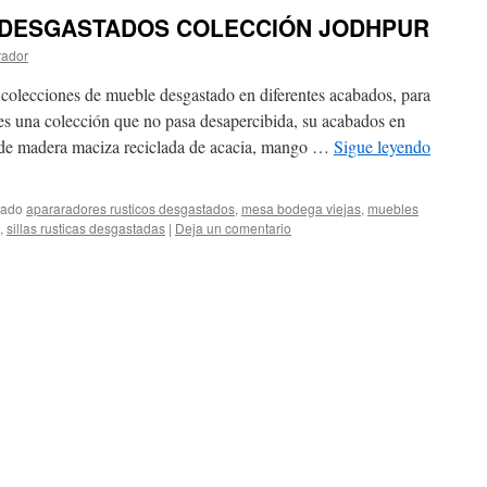
 DESGASTADOS COLECCIÓN JODHPUR
rador
 colecciones de mueble desgastado en diferentes acabados, para
a es una colección que no pasa desapercibida, su acabados en
n de madera maciza reciclada de acacia, mango …
Sigue leyendo
tado
apararadores rusticos desgastados
,
mesa bodega viejas
,
muebles
,
sillas rusticas desgastadas
|
Deja un comentario