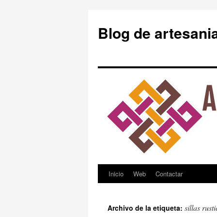
Blog de artesani
Inicio
Web
Contactar
Saltar
al
sillas rus
Archivo de la etiqueta:
contenido