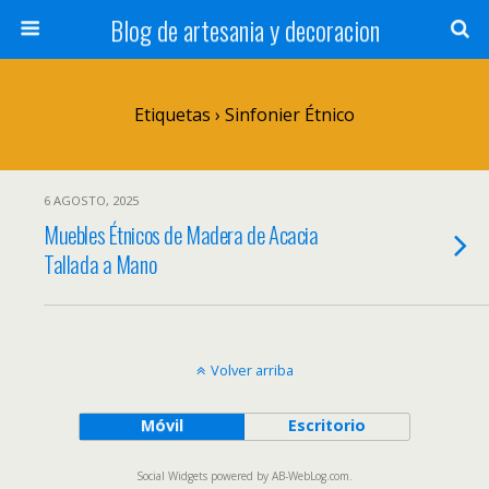
Blog de artesania y decoracion
Etiquetas › Sinfonier Étnico
6 AGOSTO, 2025
Muebles Étnicos de Madera de Acacia
Tallada a Mano
Volver arriba
Móvil
Escritorio
Social Widgets
powered by
AB-WebLog.com
.