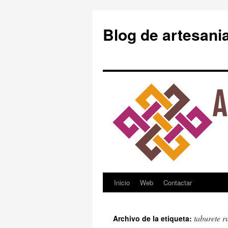
Blog de artesani
Inicio
Web
Contactar
Saltar
al
taburete r
Archivo de la etiqueta:
contenido