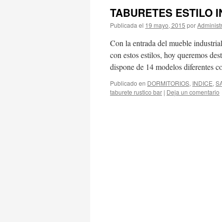
TABURETES ESTILO 
Publicada el
19 mayo, 2015
por
Administ
Con la entrada del mueble industria
con estos estilos, hoy queremos dest
dispone de 14 modelos diferentes 
Publicado en
DORMITORIOS
,
INDICE
,
S
taburete rustico bar
|
Deja un comentario