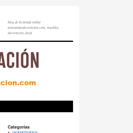
blog de la tienda online
artesaniaydecoracion.com, muebles,
decoracion, forja
Categorías
DORMITORIOS