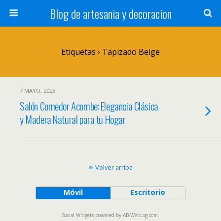
Blog de artesania y decoracion
Etiquetas › Tapizado Beige
7 MAYO, 2025
Salón Comedor Acombe: Elegancia Clásica
y Madera Natural para tu Hogar
Volver arriba
Móvil
Escritorio
Social Widgets
powered by
AB-WebLog.com
.