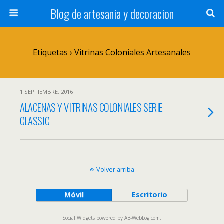
Blog de artesania y decoracion
Etiquetas › Vitrinas Coloniales Artesanales
1 SEPTIEMBRE, 2016
ALACENAS Y VITRINAS COLONIALES SERIE
CLASSIC
Volver arriba
Móvil
Escritorio
Social Widgets
powered by
AB-WebLog.com
.