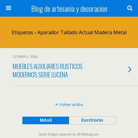
Blog de artesania y decoracion
Etiquetas › Aparador Tallado Actual Madera Metal
12 ENERO, 2024
MUEBLES AUXILIARES RUSTICOS
MODERNOS SERIE LUCENA
Volver arriba
Móvil
Escritorio
Social Widgets
powered by
AB-WebLog.com
.