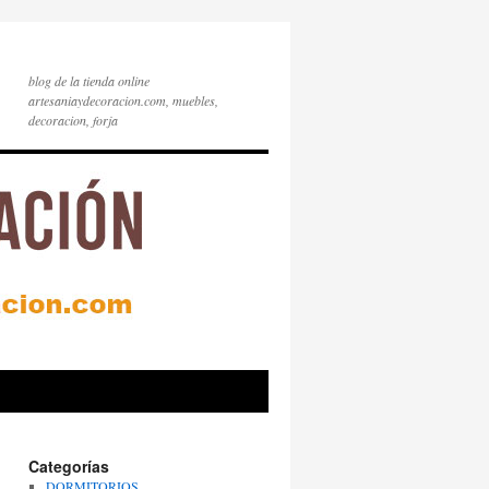
blog de la tienda online
artesaniaydecoracion.com, muebles,
decoracion, forja
Categorías
DORMITORIOS