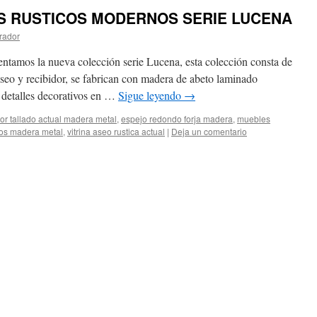
S RUSTICOS MODERNOS SERIE LUCENA
rador
sentamos la nueva colección serie Lucena, esta colección consta de
aseo y recibidor, se fabrican con madera de abeto laminado
detalles decorativos en …
Sigue leyendo
→
or tallado actual madera metal
,
espejo redondo forja madera
,
muebles
dos madera metal
,
vitrina aseo rustica actual
|
Deja un comentario