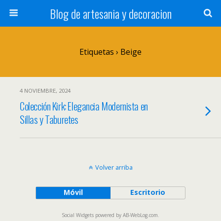
Blog de artesania y decoracion
Etiquetas › Beige
4 NOVIEMBRE, 2024
Colección Kirk: Elegancia Modernista en
Sillas y Taburetes
Volver arriba
Móvil
Escritorio
Social Widgets
powered by
AB-WebLog.com
.