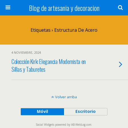
Blog de artesania y decoracion
Etiquetas › Estructura De Acero
4 NOVIEMBRE, 2024
Colección Kirk: Elegancia Modernista en
Sillas y Taburetes
Volver arriba
Móvil
Escritorio
Social Widgets
powered by
AB-WebLog.com
.