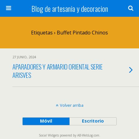
Blog de artesania y decoracion
Etiquetas › Buffet Pintado Chinos
27 JUNIO, 2024
APARADORES Y ARMARIO ORIENTAL SERIE
ARISVES
Volver arriba
Móvil
Escritorio
Social Widgets
powered by
AB-WebLog.com
.