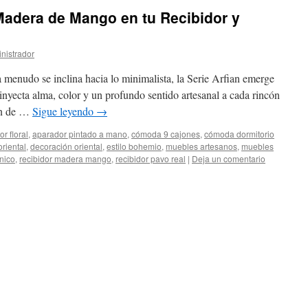
 Madera de Mango en tu Recibidor y
nistrador
menudo se inclina hacia lo minimalista, la Serie Arfian emerge
nyecta alma, color y un profundo sentido artesanal a cada rincón
ión de …
Sigue leyendo
→
r floral
,
aparador pintado a mano
,
cómoda 9 cajones
,
cómoda dormitorio
oriental
,
decoración oriental
,
estilo bohemio
,
muebles artesanos
,
muebles
tnico
,
recibidor madera mango
,
recibidor pavo real
|
Deja un comentario