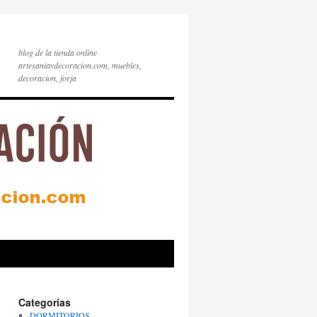
blog de la tienda online
artesaniaydecoracion.com, muebles,
decoracion, forja
Categorías
DORMITORIOS