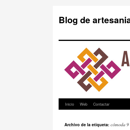
Blog de artesani
Inicio
Web
Contactar
Saltar
al
cómoda 9 
Archivo de la etiqueta:
contenido