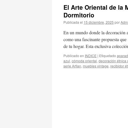
El Arte Oriental de la
Dormitorio
Publicada el
15 diciembre, 2025
por
Admi
En un mundo donde la decoración a 
como una fascinante propuesta que i
de tu hogar. Esta exclusiva colecc
Publicado en
INDICE
|
Etiquetado
aparado
azul
,
cómoda oriental
,
decoración étnica 
serie Arfian
,
muebles vintage
,
recibidor é