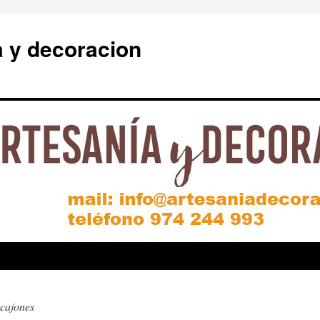
a y decoracion
cajones