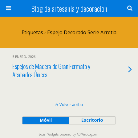
Blog de artesania y decoracion
Etiquetas › Espejo Decorado Serie Arretia
5 ENERO, 2026
Espejos de Madera de Gran Formato y
Acabados Únicos
Volver arriba
Móvil
Escritorio
Social Widgets
powered by
AB-WebLog.com
.