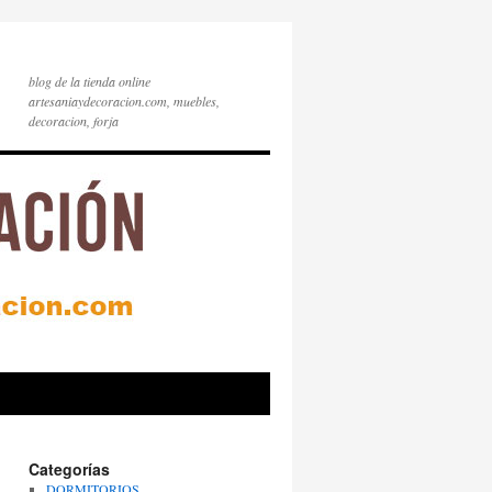
blog de la tienda online
artesaniaydecoracion.com, muebles,
decoracion, forja
Categorías
DORMITORIOS