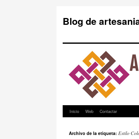
Blog de artesani
Inicio
Web
Contactar
Saltar
al
Estilo Col
Archivo de la etiqueta:
contenido