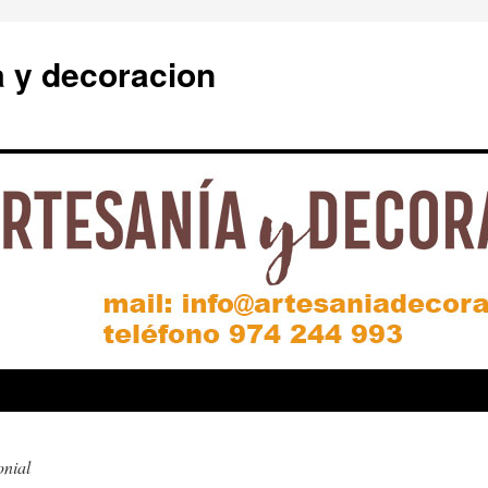
a y decoracion
onial