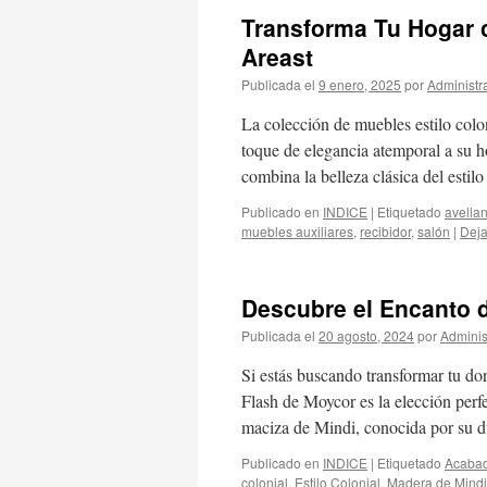
Transforma Tu Hogar c
Areast
Publicada el
9 enero, 2025
por
Administr
La colección de muebles estilo colon
toque de elegancia atemporal a su h
combina la belleza clásica del esti
Publicado en
INDICE
|
Etiquetado
avella
muebles auxiliares
,
recibidor
,
salón
|
Deja
Descubre el Encanto d
Publicada el
20 agosto, 2024
por
Adminis
Si estás buscando transformar tu dor
Flash de Moycor es la elección perf
maciza de Mindi, conocida por su 
Publicado en
INDICE
|
Etiquetado
Acaba
colonial
,
Estilo Colonial
,
Madera de Mindi