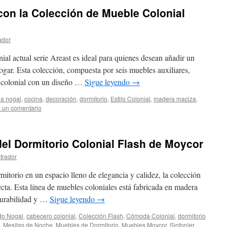
on la Colección de Mueble Colonial
ador
ial actual serie Areast es ideal para quienes desean añadir un
ogar. Esta colección, compuesta por seis muebles auxiliares,
lo colonial con un diseño …
Sigue leyendo
→
na nogal
,
cocina
,
decoración
,
dormitorio
,
Estilo Colonial
,
madera maciza
,
 un comentario
el Dormitorio Colonial Flash de Moycor
trador
mitorio en un espacio lleno de elegancia y calidez, la colección
ecta. Esta línea de muebles coloniales está fabricada en madera
durabilidad y …
Sigue leyendo
→
do Nogal
,
cabecero colonial
,
Colección Flash
,
Cómoda Colonial
,
dormitorio
,
Mesitas de Noche
,
Muebles de Dormitorio
,
Muebles Moycor
,
Sinfonier