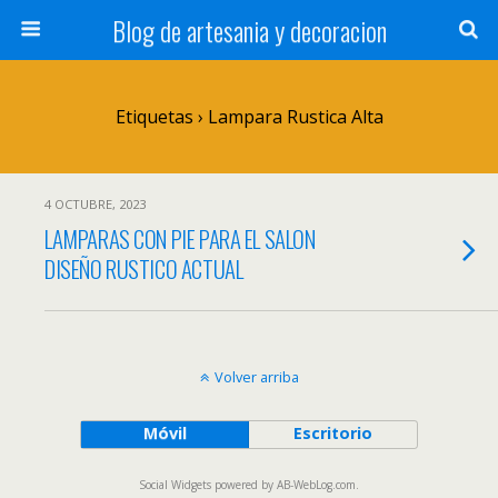
Blog de artesania y decoracion
Etiquetas › Lampara Rustica Alta
4 OCTUBRE, 2023
LAMPARAS CON PIE PARA EL SALON
DISEÑO RUSTICO ACTUAL
Volver arriba
Móvil
Escritorio
Social Widgets
powered by
AB-WebLog.com
.