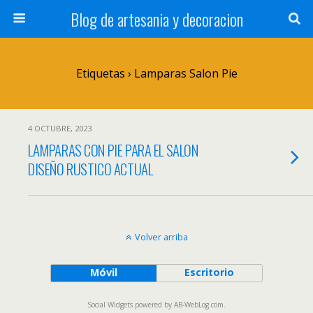
Blog de artesania y decoracion
Etiquetas › Lamparas Salon Pie
4 OCTUBRE, 2023
LAMPARAS CON PIE PARA EL SALON
DISEÑO RUSTICO ACTUAL
Volver arriba
Móvil
Escritorio
Social Widgets
powered by
AB-WebLog.com
.