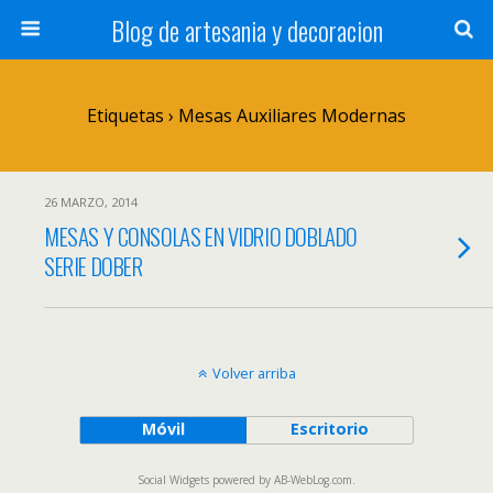
Blog de artesania y decoracion
Etiquetas › Mesas Auxiliares Modernas
26 MARZO, 2014
MESAS Y CONSOLAS EN VIDRIO DOBLADO
SERIE DOBER
Volver arriba
Móvil
Escritorio
Social Widgets
powered by
AB-WebLog.com
.