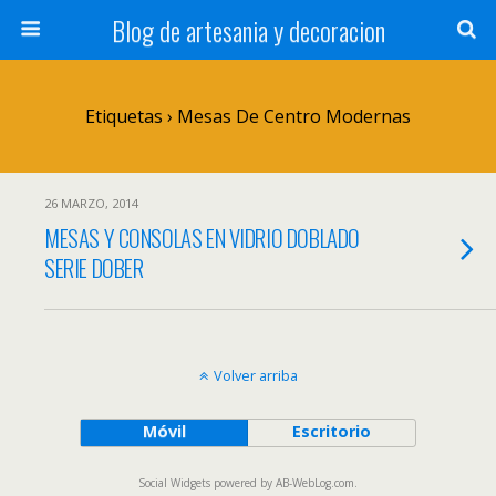
Blog de artesania y decoracion
Etiquetas › Mesas De Centro Modernas
26 MARZO, 2014
MESAS Y CONSOLAS EN VIDRIO DOBLADO
SERIE DOBER
Volver arriba
Móvil
Escritorio
Social Widgets
powered by
AB-WebLog.com
.