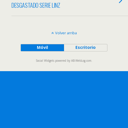
DESGASTADO SERIE LINZ
Volver arriba
Móvil
Escritorio
Social Widgets
powered by
AB-WebLog.com
.