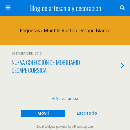
Blog de artesania y decoracion
Etiquetas › Mueble Rustica Decape Blanco
24 DICIEMBRE, 2015
NUEVA COLECCIÓN DE MOBILIARIO
DECAPE CORSICA
Volver arriba
Móvil
Escritorio
Social Widgets
powered by
AB-WebLog.com
.