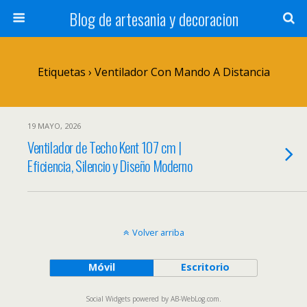
Blog de artesania y decoracion
Etiquetas › Ventilador Con Mando A Distancia
19 MAYO, 2026
Ventilador de Techo Kent 107 cm |
Eficiencia, Silencio y Diseño Moderno
Volver arriba
Móvil
Escritorio
Social Widgets
powered by
AB-WebLog.com
.