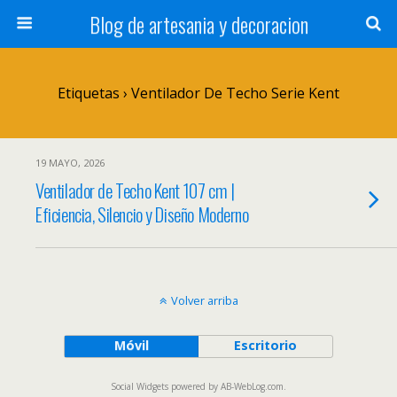
Blog de artesania y decoracion
Etiquetas › Ventilador De Techo Serie Kent
19 MAYO, 2026
Ventilador de Techo Kent 107 cm |
Eficiencia, Silencio y Diseño Moderno
Volver arriba
Móvil
Escritorio
Social Widgets
powered by
AB-WebLog.com
.