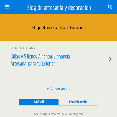
Blog de artesania y decoracion
Etiquetas › Confort Exterior
21 AGOSTO, 2025
Sillas y Sillones Alnehan: Elegancia
Artesanal para tu Exterior
Volver arriba
Móvil
Escritorio
Social Widgets
powered by
AB-WebLog.com
.