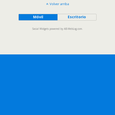
Volver arriba
Móvil
Escritorio
Social Widgets
powered by
AB-WebLog.com
.