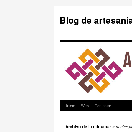
Blog de artesani
Inicio
Web
Contactar
Saltar
al
muebles j
Archivo de la etiqueta:
contenido