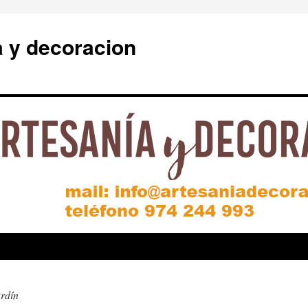
a y decoracion
ardín