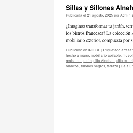
Sillas y Sillones Alne
Publicada el
21 agosto, 2025
por
Adminis
¿Imaginas transformar tu jardín, te
los bistrós franceses? La colección A
mobiliario exterior, compuesta por s
Publicado en
INDICE
|
Etiquetado
artesa
hecho a mano
,
mobiliario apilable
,
muebl
resistente
,
ratán
,
silla Alnehan
,
silla exteri
blancos
,
sillones negros
,
terraza
|
Deja u