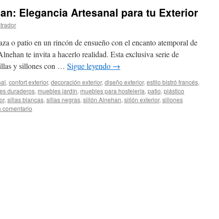
han: Elegancia Artesanal para tu Exterior
trador
rraza o patio en un rincón de ensueño con el encanto atemporal de
lnehan te invita a hacerlo realidad. Esta exclusiva serie de
illas y sillones con …
Sigue leyendo
→
nal
,
confort exterior
,
decoración exterior
,
diseño exterior
,
estilo bistró francés
,
es duraderos
,
muebles jardín
,
muebles para hostelería
,
patio
,
plástico
or
,
sillas blancas
,
sillas negras
,
sillón Alnehan
,
sillón exterior
,
sillones
n comentario