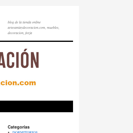
blog de la tienda online
artesaniaydecoracion.com, muebles,
decoracion, forja
Categorías
DORMITORIOS