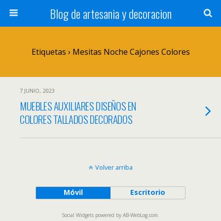
Blog de artesania y decoracion
Etiquetas › Mesitas Noche Cajones Colores
7 JUNIO, 2023
MUEBLES AUXILIARES DISEÑOS EN
COLORES TALLADOS DECORADOS
Volver arriba
Móvil
Escritorio
Social Widgets
powered by
AB-WebLog.com
.