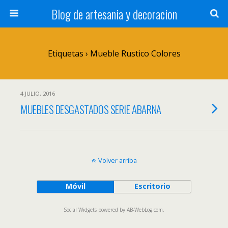
Blog de artesania y decoracion
Etiquetas › Mueble Rustico Colores
4 JULIO, 2016
MUEBLES DESGASTADOS SERIE ABARNA
Volver arriba
Móvil
Escritorio
Social Widgets
powered by
AB-WebLog.com
.