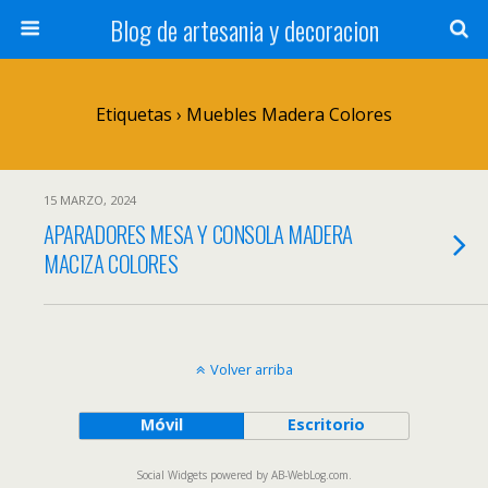
Blog de artesania y decoracion
Etiquetas › Muebles Madera Colores
15 MARZO, 2024
APARADORES MESA Y CONSOLA MADERA
MACIZA COLORES
Volver arriba
Móvil
Escritorio
Social Widgets
powered by
AB-WebLog.com
.