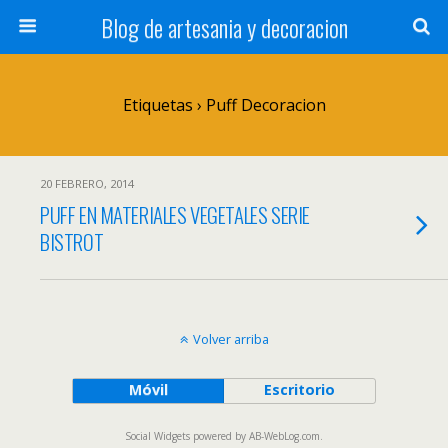
Blog de artesania y decoracion
Etiquetas › Puff Decoracion
20 FEBRERO, 2014
PUFF EN MATERIALES VEGETALES SERIE
BISTROT
Volver arriba
Móvil
Escritorio
Social Widgets
powered by
AB-WebLog.com
.