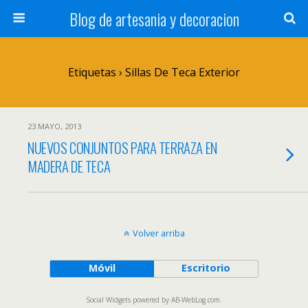
Blog de artesania y decoracion
Etiquetas › Sillas De Teca Exterior
23 MAYO, 2013
NUEVOS CONJUNTOS PARA TERRAZA EN
MADERA DE TECA
Volver arriba
Móvil
Escritorio
Social Widgets
powered by
AB-WebLog.com
.