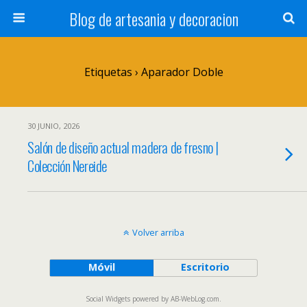
Blog de artesania y decoracion
Etiquetas › Aparador Doble
30 JUNIO, 2026
Salón de diseño actual madera de fresno |
Colección Nereide
Volver arriba
Móvil
Escritorio
Social Widgets
powered by
AB-WebLog.com
.