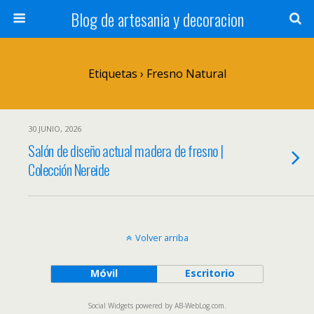
Blog de artesania y decoracion
Etiquetas › Fresno Natural
30 JUNIO, 2026
Salón de diseño actual madera de fresno |
Colección Nereide
Volver arriba
Móvil
Escritorio
Social Widgets
powered by
AB-WebLog.com
.