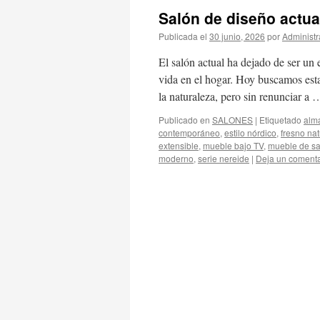
Salón de diseño actua
Publicada el
30 junio, 2026
por
Administr
El salón actual ha dejado de ser un 
vida en el hogar. Hoy buscamos est
la naturaleza, pero sin renunciar a
Publicado en
SALONES
|
Etiquetado
alm
contemporáneo
,
estilo nórdico
,
fresno nat
extensible
,
mueble bajo TV
,
mueble de sa
moderno
,
serie nereide
|
Deja un comenta