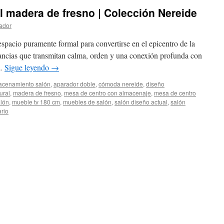
l madera de fresno | Colección Nereide
ador
espacio puramente formal para convertirse en el epicentro de la
ancias que transmitan calma, orden y una conexión profunda con
 …
Sigue leyendo
→
acenamiento salón
,
aparador doble
,
cómoda nereide
,
diseño
ural
,
madera de fresno
,
mesa de centro con almacenaje
,
mesa de centro
lón
,
mueble tv 180 cm
,
muebles de salón
,
salón diseño actual
,
salón
rio