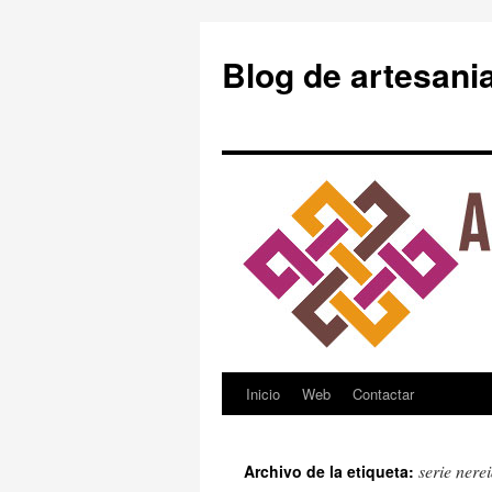
Blog de artesani
Inicio
Web
Contactar
Saltar
al
serie nere
Archivo de la etiqueta:
contenido