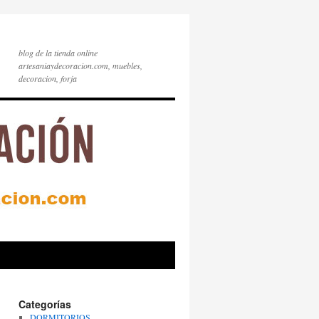
blog de la tienda online
artesaniaydecoracion.com, muebles,
decoracion, forja
Categorías
DORMITORIOS