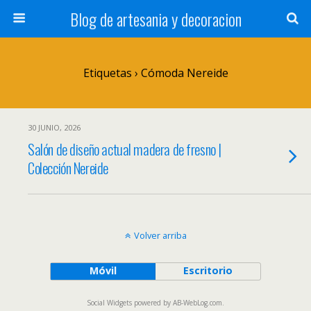
Blog de artesania y decoracion
Etiquetas › Cómoda Nereide
30 JUNIO, 2026
Salón de diseño actual madera de fresno |
Colección Nereide
Volver arriba
Móvil
Escritorio
Social Widgets
powered by
AB-WebLog.com
.