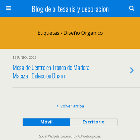
Blog de artesania y decoracion
Etiquetas › Diseño Organico
15 JUNIO, 2026
Mesa de Centro en Tronco de Madera
Maciza | Colección Dharm
Volver arriba
Móvil
Escritorio
Social Widgets
powered by
AB-WebLog.com
.