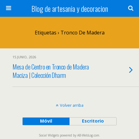
Blog de artesania y decoracion
Etiquetas › Tronco De Madera
15 JUNIO, 2026
Mesa de Centro en Tronco de Madera
Maciza | Colección Dharm
Volver arriba
Móvil
Escritorio
Social Widgets
powered by
AB-WebLog.com
.